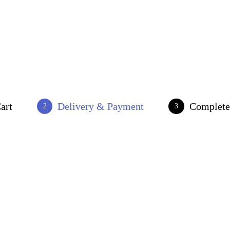
art
Delivery & Payment
Complete
2
3