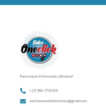
Para mayor información, llámanos!
+ (1) 786-7715703
ventasoneclicktechstore@gmail.com