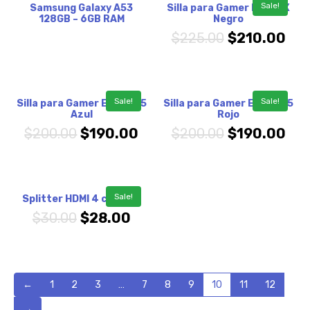
Sale!
Samsung Galaxy A53
Silla para Gamer Ergo FX
128GB – 6GB RAM
Negro
$
225.00
$
210.00
Sale!
Sale!
Silla para Gamer Ergo GX5
Silla para Gamer Ergo GX5
Azul
Rojo
$
200.00
$
190.00
$
200.00
$
190.00
Sale!
Splitter HDMI 4 canales
$
30.00
$
28.00
←
1
2
3
…
7
8
9
10
11
12
→