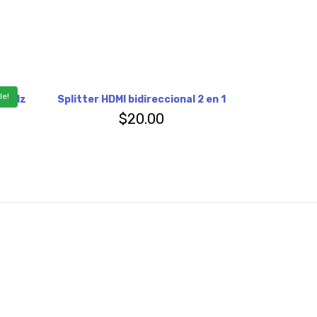
le!
.4GHz
Splitter HDMI bidireccional 2 en 1
$
20.00