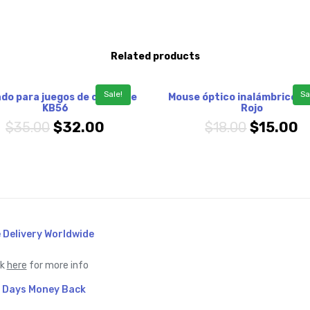
Related products
Sale!
Sa
ado para juegos de combate
Mouse óptico inalámbrico 2
KB56
Rojo
$
35.00
$
32.00
$
18.00
$
15.00
 Delivery Worldwide
ck
here
for more info
 Days Money Back