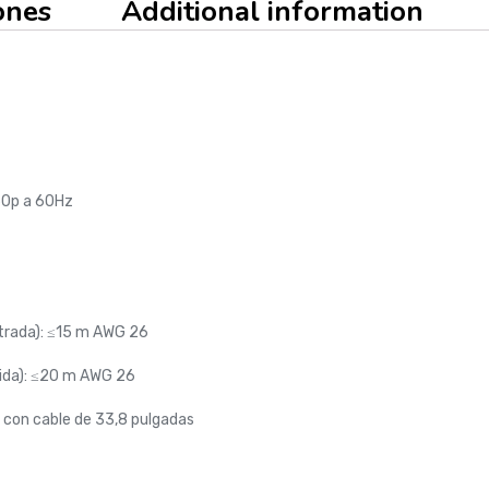
ones
Additional information
60p a 60Hz
trada): ≤15 m AWG 26
lida): ≤20 m AWG 26
 con cable de 33,8 pulgadas