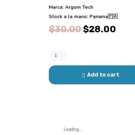
Marca: Argom Tech
Stock a la mano: Panama🇵🇦
$
30.00
$
28.00
Splitter
HDMI
4
Add to cart
canales
quantity
Loading...