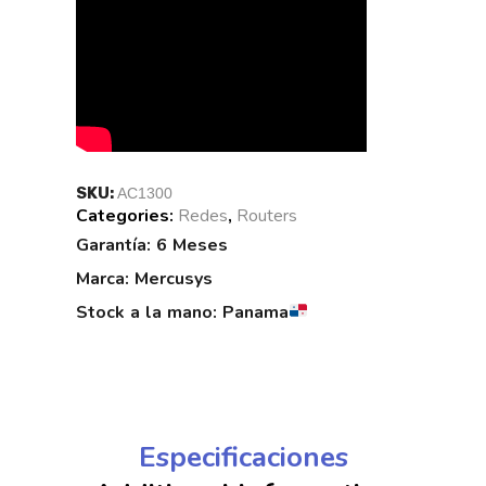
SKU:
AC1300
Categories:
Redes
,
Routers
Tags:
Garantía: 6 Meses
Marca: Mercusys
Stock a la mano: Panama
Especificaciones