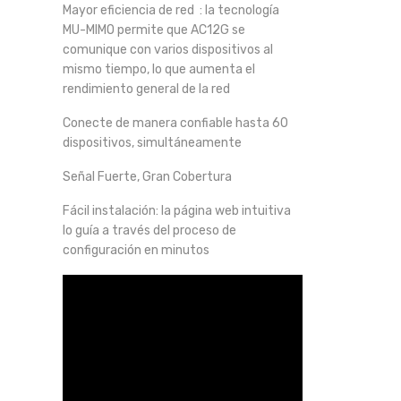
Mayor eficiencia de red : la tecnología
MU-MIMO permite que AC12G se
comunique con varios dispositivos al
mismo tiempo, lo que aumenta el
rendimiento general de la red
Conecte de manera confiable hasta 60
dispositivos, simultáneamente
Señal Fuerte, Gran Cobertura
Fácil instalación: la página web intuitiva
lo guía a través del proceso de
configuración en minutos