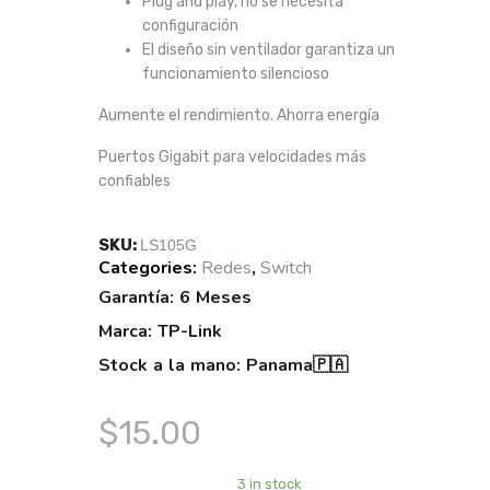
Plug and play, no se necesita
configuración
El diseño sin ventilador garantiza un
funcionamiento silencioso
Aumente el rendimiento. Ahorra energía
Puertos Gigabit para velocidades más
confiables
SKU:
LS105G
Categories:
Redes
,
Switch
Tags:
Garantía: 6 Meses
Marca: TP-Link
Stock a la mano: Panama🇵🇦
$
15.00
3 in stock