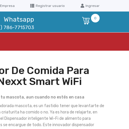
 Empresa
Registrar usuario
Ingresar
Whatsapp
0
1) 786-7715703
or De Comida Para
Nexxt Smart WiFi
 tu mascota, aun cuando no estés en casa
adorada mascota, es un fastidio tener que levantarte de
 criaturita ha comido o no. Ya es hora de relajarte, en
el Dispensador inteligente Wi-Fi de alimento para
 se encargue de todo. Este innovador dispensador