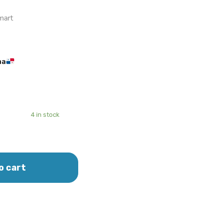
mart
ma
4 in stock
o cart