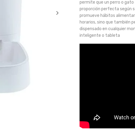
permite que un perro o gato
proporción perfecta según su
promueve hábitos alimentar
horarios, sino que también p
dispensado en cualquier mom
inteligente o tableta