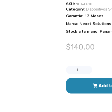
SKU:
NHA-P610
Category:
Dispositivos S
Tags:
Garantía: 12 Meses
Marca: Nexxt Solutions
Stock a la mano: Pana
$
140.00
Add t