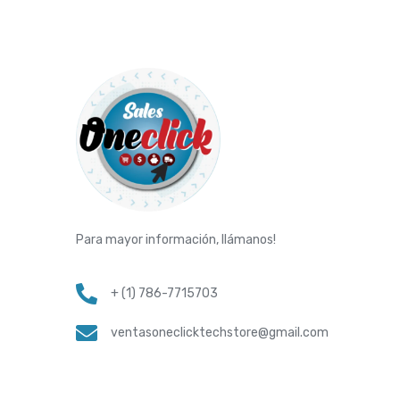
Para mayor información, llámanos!
+ (1) 786-7715703
ventasoneclicktechstore@gmail.com