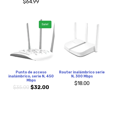
$
64.99
Sale!
Punto de acceso
Router inalámbrico serie
inalámbrico, serie N, 450
N, 300 Mbps
Mbps
$
18.00
$
35.00
$
32.00