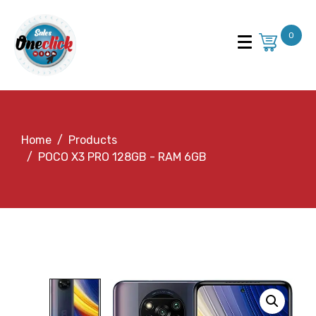
0
Home
Products
POCO X3 PRO 128GB - RAM 6GB